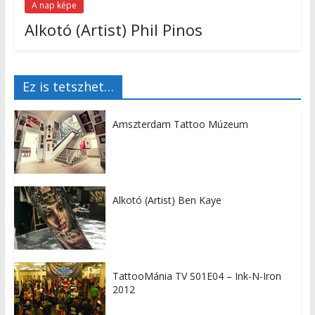
A nap képe
Alkotó (Artist) Phil Pinos
Ez is tetszhet…
Amszterdam Tattoo Múzeum
Alkotó (Artist) Ben Kaye
TattooMánia TV S01E04 – Ink-N-Iron
2012