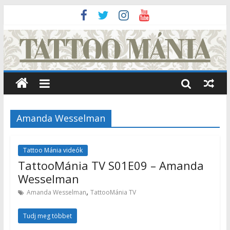
Amanda Wesselman
Tattoo Mánia videók
TattooMánia TV S01E09 – Amanda
Wesselman
,
Amanda Wesselman
TattooMánia TV
Tudj meg többet