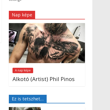
Nap képe
A nap képe
Alkotó (Artist) Phil Pinos
Ez is tetszhet…