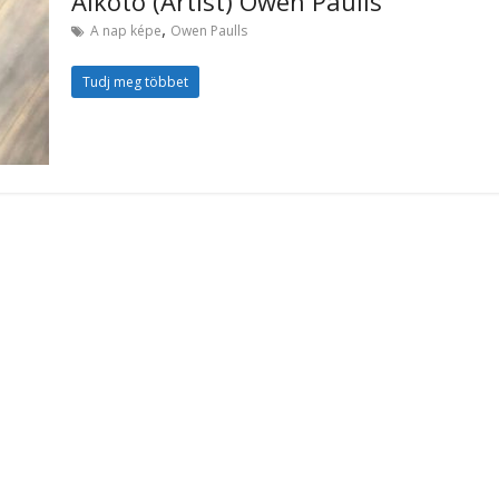
Alkotó (Artist) Owen Paulls
,
A nap képe
Owen Paulls
Tudj meg többet