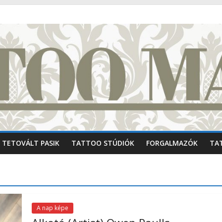
TETOVÁLT PASIK
TATTOO STÚDIÓK
FORGALMAZÓK
TA
A nap képe