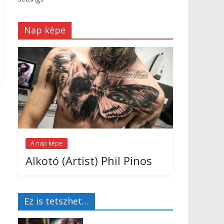
Nap képe
A nap képe
Alkotó (Artist) Phil Pinos
Ez is tetszhet…