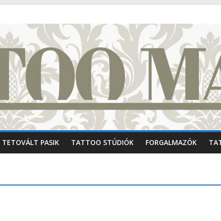
TETOVÁLT PASIK
TATTOO STÚDIÓK
FORGALMAZÓK
TA