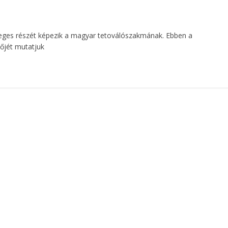
leges részét képezik a magyar tetoválószakmának. Ebben a
őjét mutatjuk