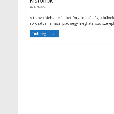
Kisfőnök
Kisfőnök
A tetoválófelszereléseket forgalmazó cégek külön
sorozatban a hazai piac négy meghatározó szerepl
Tudj meg többet