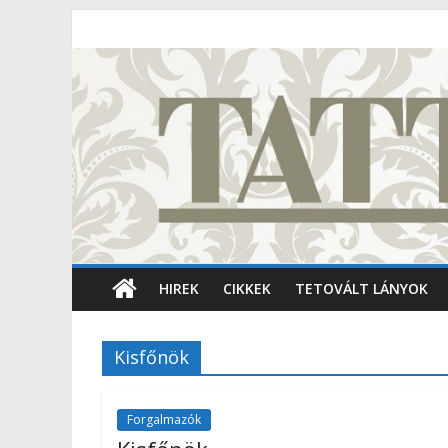
HIREK
CIKKEK
TETOVÁLT LÁNYOK
Kisfőnök
Forgalmazók