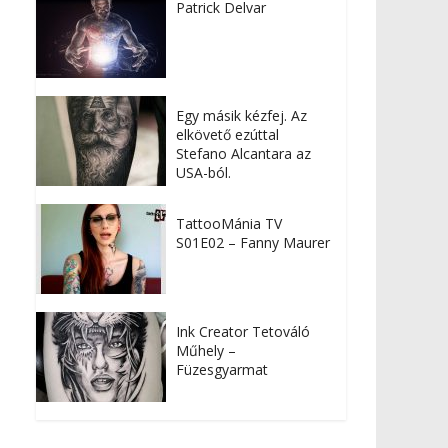
Patrick Delvar
Egy másik kézfej. Az
elkövető ezúttal
Stefano Alcantara az
USA-ból.
TattooMánia TV
S01E02 – Fanny Maurer
Ink Creator Tetováló
Műhely –
Füzesgyarmat