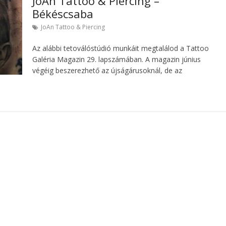
JoAn Tattoo & Piercing –
Békéscsaba
JoAn Tattoo & Piercing
Az alábbi tetoválóstúdió munkáit megtalálod a Tattoo
Galéria Magazin 29. lapszámában. A magazin június
végéig beszerezhető az újságárusoknál, de az