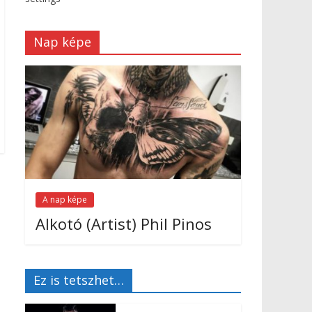
Nap képe
A nap képe
Alkotó (Artist) Phil Pinos
Ez is tetszhet…