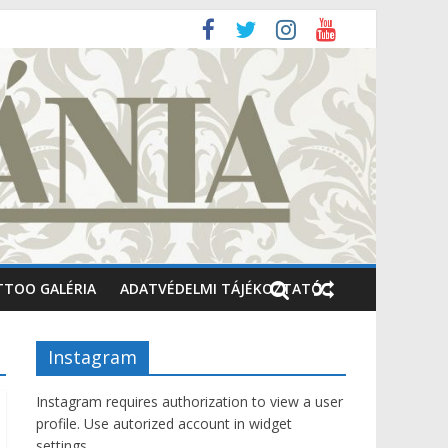
TTOO GALÉRIA
ADATVÉDELMI TÁJÉKOZTATÓ
Instagram
Instagram requires authorization to view a user
profile. Use autorized account in widget
settings