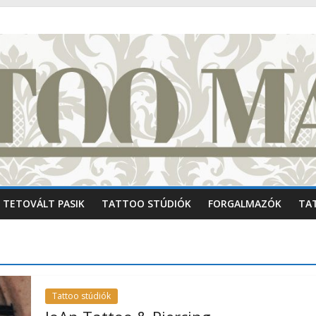
TETOVÁLT PASIK
TATTOO STÚDIÓK
FORGALMAZÓK
TA
Tattoo stúdiók