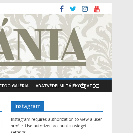
TTOO GALÉRIA
ADATVÉDELMI TÁJÉKOZTATÓ
Instagram
Instagram requires authorization to view a user
profile. Use autorized account in widget
settings