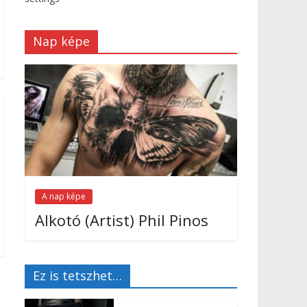
Nap képe
A nap képe
Alkotó (Artist) Phil Pinos
Ez is tetszhet…