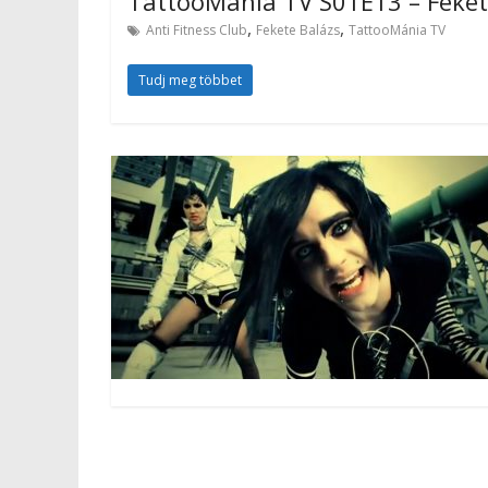
TattooMánia TV S01E13 – Fekete
,
,
Anti Fitness Club
Fekete Balázs
TattooMánia TV
Tudj meg többet