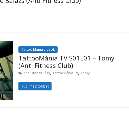
 Balázs (Anti Fitness Club)
Tattoo Mánia videók
TattooMánia TV S01E01 – Tomy
(Anti Fitness Club)
,
,
Anti Fitness Club
TattooMánia TV
Tomy
Tudj meg többet