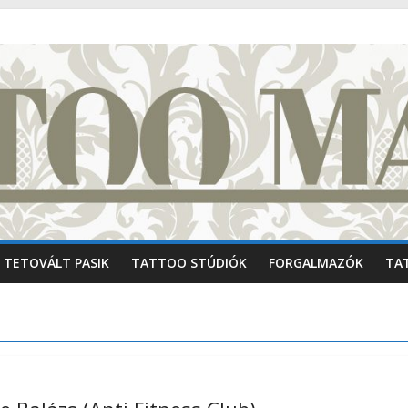
TETOVÁLT PASIK
TATTOO STÚDIÓK
FORGALMAZÓK
TA