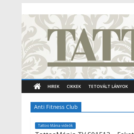
HIREK
CIKKEK
TETOVÁLT LÁNYOK
Anti Fitness Club
Tattoo Mánia videók