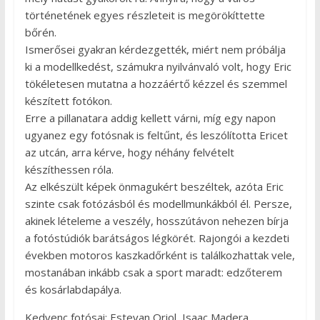
történetének egyes részleteit is megörökíttette
bőrén.
Ismerősei gyakran kérdezgették, miért nem próbálja
ki a modellkedést, számukra nyilvánvaló volt, hogy Eric
tökéletesen mutatna a hozzáértő kézzel és szemmel
készített fotókon.
Erre a pillanatara addig kellett várni, míg egy napon
ugyanez egy fotósnak is feltűnt, és leszólította Ericet
az utcán, arra kérve, hogy néhány felvételt
készíthessen róla.
Az elkészült képek önmagukért beszéltek, azóta Eric
szinte csak fotózásból és modellmunkákból él. Persze,
akinek lételeme a veszély, hosszútávon nehezen bírja
a fotóstúdiók barátságos légkörét. Rajongói a kezdeti
években motoros kaszkadőrként is találkozhattak vele,
mostanában inkább csak a sport maradt: edzőterem
és kosárlabdapálya.
Kedvenc fotósai: Estevan Oriol, Isaac Madera,