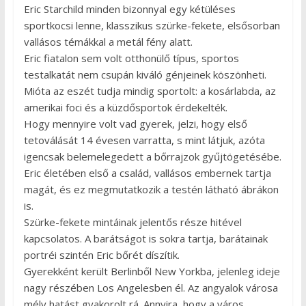
Eric Starchild minden bizonnyal egy kétüléses
sportkocsi lenne, klasszikus szürke-fekete, elsősorban
vallásos témákkal a metál fény alatt.
Eric fiatalon sem volt otthonülő típus, sportos
testalkatát nem csupán kiváló génjeinek köszönheti.
Mióta az eszét tudja mindig sportolt: a kosárlabda, az
amerikai foci és a küzdősportok érdekelték.
Hogy mennyire volt vad gyerek, jelzi, hogy első
tetoválását 14 évesen varratta, s mint látjuk, azóta
igencsak belemelegedett a bőrrajzok gyűjtögetésébe.
Eric életében első a család, vallásos embernek tartja
magát, és ez megmutatkozik a testén látható ábrákon
is.
Szürke-fekete mintáinak jelentős része hitével
kapcsolatos. A barátságot is sokra tartja, barátainak
portréi szintén Eric bőrét díszítik.
Gyerekként került Berlinből New Yorkba, jelenleg ideje
nagy részében Los Angelesben él. Az angyalok városa
mély hatást gyakorolt rá. Annyira, hogy a város