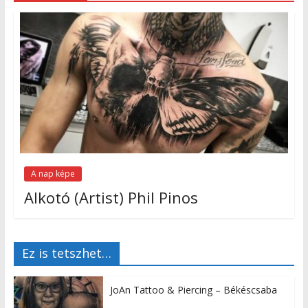
A nap képe
Alkotó (Artist) Phil Pinos
Ez is tetszhet…
JoAn Tattoo & Piercing – Békéscsaba