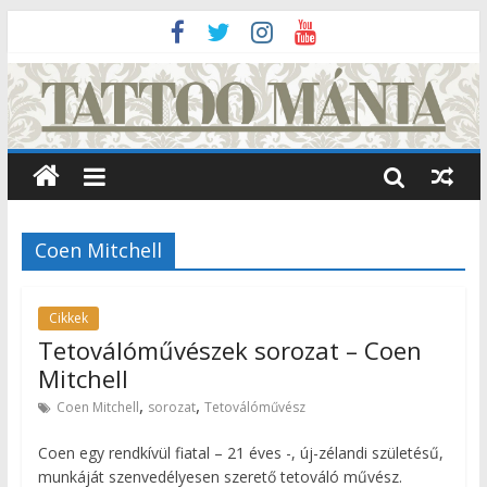
Coen Mitchell
Cikkek
Tetoválóművészek sorozat – Coen
Mitchell
,
,
Coen Mitchell
sorozat
Tetoválóművész
Coen egy rendkívül fiatal – 21 éves -, új-zélandi születésű,
munkáját szenvedélyesen szerető tetováló művész.