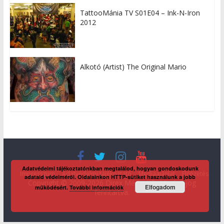
TattooMánia TV S01E04 – Ink-N-Iron
2012
Alkotó (Artist) The Original Mario
Adatvédelmi tájékoztatónkban megtalálod, hogyan gondoskodunk
Impresszum
Adatvédelmi tájékoztató
Médiaajánlat
Előfizetés
adataid védelméről. Oldalainkon HTTP-sütiket használunk a jobb
Copyright © 2009-2026 Direx Média Kft. Minden jog
Elfogadom
működésért.
További információk
fenntartva.