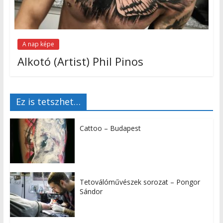
A nap képe
Alkotó (Artist) Phil Pinos
Ez is tetszhet…
Cattoo – Budapest
Tetoválóművészek sorozat – Pongor
Sándor