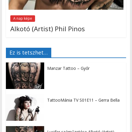
A nap képe
Alkotó (Artist) Phil Pinos
Ez is tetszhet…
Manzar Tattoo – Győr
TattooMánia TV S01E11 – Gerra Bella
Lucifer száműzetése Alkotó (Artist)