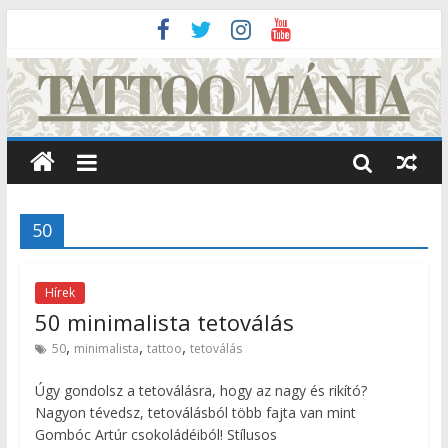
50
Hírek
50 minimalista tetoválás
,
,
,
50
minimalista
tattoo
tetoválás
Úgy gondolsz a tetoválásra, hogy az nagy és rikító?
Nagyon tévedsz, tetoválásból több fajta van mint
Gombóc Artúr csokoládéiból! Stílusos