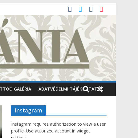
TTOO GALÉRIA
ADATVÉDELMI TÁJÉKOZTATÓ
Instagram
Instagram requires authorization to view a user
profile. Use autorized account in widget
settings