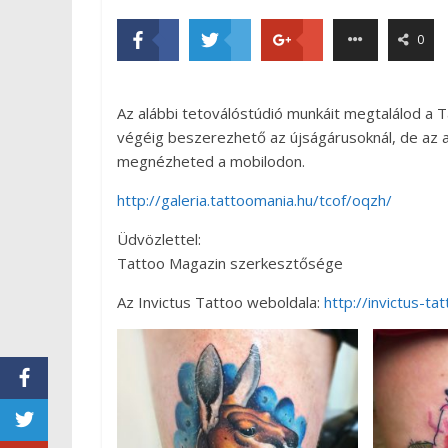
0
Az alábbi tetoválóstúdió munkáit megtalálod a 
végéig beszerezhető az újságárusoknál, de az al
megnézheted a mobilodon.
http://galeria.tattoomania.hu/tcof/oqzh/
Üdvözlettel:
Tattoo Magazin szerkesztősége
Az Invictus Tattoo weboldala:
http://invictus-ta