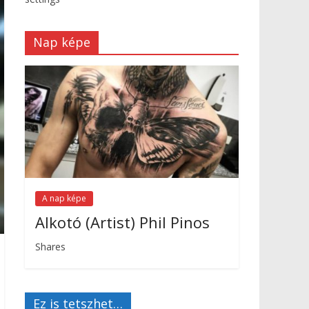
Nap képe
A nap képe
Alkotó (Artist) Phil Pinos
Shares
Ez is tetszhet…