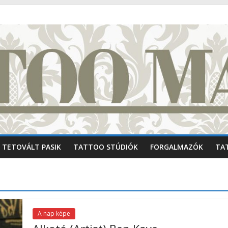
TETOVÁLT PASIK
TATTOO STÚDIÓK
FORGALMAZÓK
TA
A nap képe