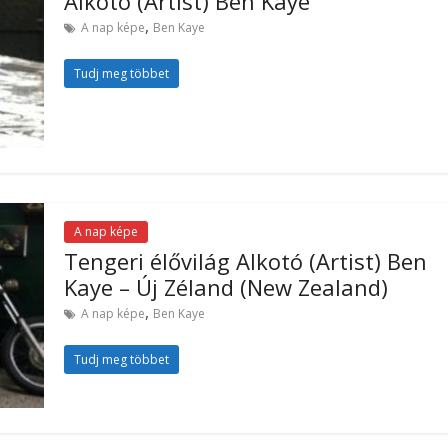
Alkotó (Artist) Ben Kaye
,
A nap képe
Ben Kaye
Tudj meg többet
A nap képe
Tengeri élővilág Alkotó (Artist) Ben
Kaye – Új Zéland (New Zealand)
,
A nap képe
Ben Kaye
Tudj meg többet