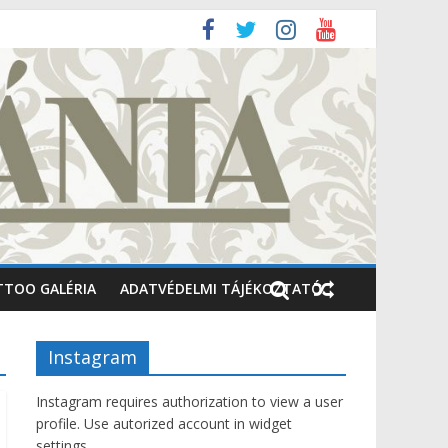
TTOO GALÉRIA
ADATVÉDELMI TÁJÉKOZTATÓ
Instagram
Instagram requires authorization to view a user
profile. Use autorized account in widget
settings