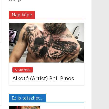
Nap képe
A nap képe
Alkotó (Artist) Phil Pinos
Ez is tetszhet…