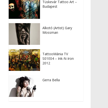
Tüskevár Tattoo Art –
Budapest
Alkotó (Artist) Gary
Mossman
TattooMánia TV
S01E04 – Ink-N-Iron
2012
Gerra Bella