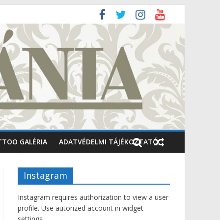
TTOO GALÉRIA
ADATVÉDELMI TÁJÉKOZTATÓ
Instagram
Instagram requires authorization to view a user
profile. Use autorized account in widget
settings