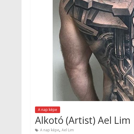
A nap képe
Alkotó (Artist) Ael Lim
,
A nap képe
Ael Lim