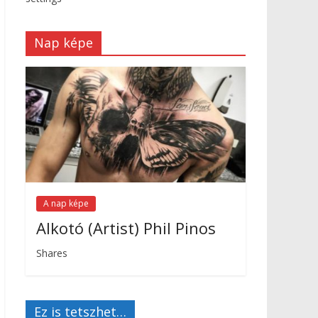
Nap képe
A nap képe
Alkotó (Artist) Phil Pinos
Shares
Ez is tetszhet…