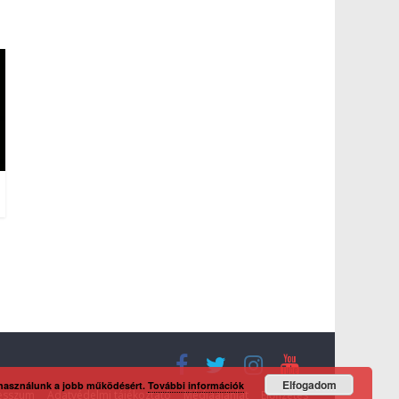
Elfogadom
 használunk a jobb működésért.
További információk
esszum
Adatvédelmi tájékoztató
Médiaajánlat
Előfizetés