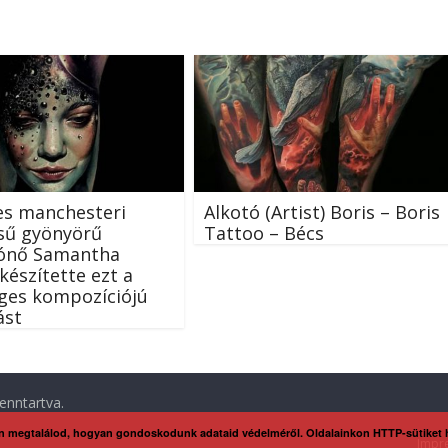
es manchesteri
Alkotó (Artist) Boris – Boris
sű gyönyörű
Tattoo – Bécs
lónő Samantha
készítette ezt a
ges kompozíciójú
ást
enntartva.
n megtalálod, hogyan gondoskodunk adataid védelméről. Oldalainkon HTTP-sütiket
Impr