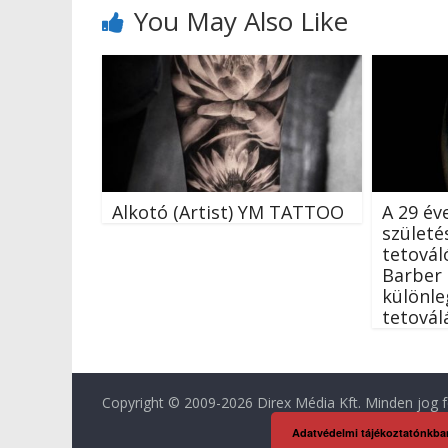
You May Also Like
Alkotó (Artist) YM TATTOO
A 29 év
születé
tetová
Barber 
különle
tetovál
Copyright © 2009-2026 Direx Média Kft. Minden jog f
Adatvédelmi tájékoztatónkba