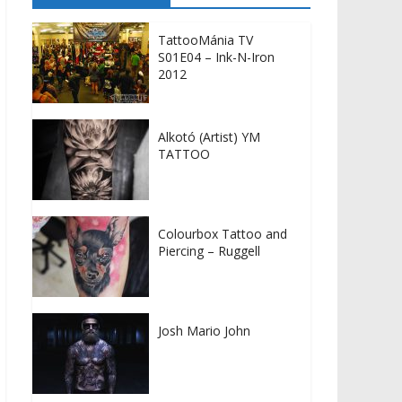
TattooMánia TV
S01E04 – Ink-N-Iron
2012
Alkotó (Artist) YM
TATTOO
Colourbox Tattoo and
Piercing – Ruggell
Josh Mario John