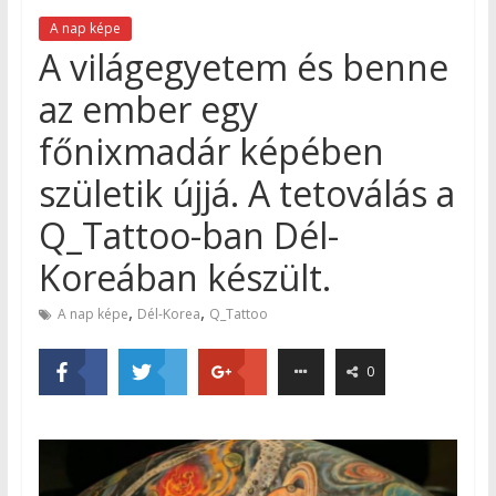
A nap képe
A világegyetem és benne
az ember egy
főnixmadár képében
születik újjá. A tetoválás a
Q_Tattoo-ban Dél-
Koreában készült.
,
,
A nap képe
Dél-Korea
Q_Tattoo
0