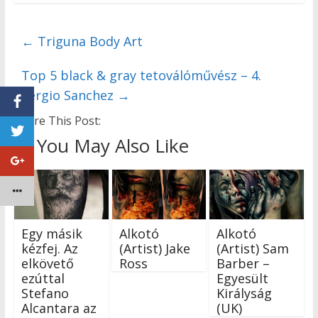
←
Triguna Body Art
Top 5 black & gray tetoválóművész – 4.
Sergio Sanchez
→
Share This Post:
You May Also Like
Egy másik
Alkotó
Alkotó
kézfej. Az
(Artist) Jake
(Artist) Sam
elkövető
Ross
Barber –
ezúttal
Egyesült
Stefano
Királyság
Alcantara az
(UK)