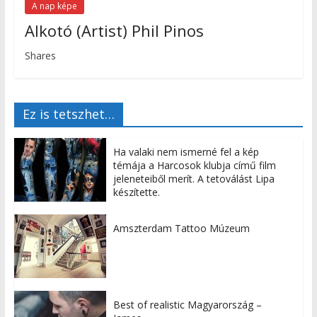
A nap képe
Alkotó (Artist) Phil Pinos
Shares
Ez is tetszhet…
Ha valaki nem ismerné fel a kép
témája a Harcosok klubja című film
jeleneteiből merít. A tetoválást Lipa
készítette.
Amszterdam Tattoo Múzeum
Best of realistic Magyarország –