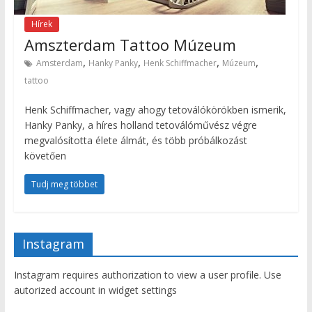
Hírek
Amszterdam Tattoo Múzeum
,
,
,
,
Amsterdam
Hanky Panky
Henk Schiffmacher
Múzeum
tattoo
Henk Schiffmacher, vagy ahogy tetoválókörökben ismerik,
Hanky Panky, a híres holland tetoválóművész végre
megvalósította élete álmát, és több próbálkozást
követően
Tudj meg többet
Instagram
Instagram requires authorization to view a user profile. Use
autorized account in widget settings