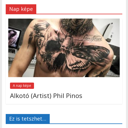
Nap képe
A nap képe
Alkotó (Artist) Phil Pinos
Ez is tetszhet…